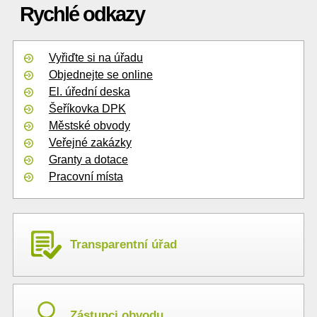
Rychlé odkazy
Vyřiďte si na úřadu
Objednejte se online
El. úřední deska
Šeříkovka DPK
Městské obvody
Veřejné zakázky
Granty a dotace
Pracovní místa
Transparentní úřad
Zástupci obvodu