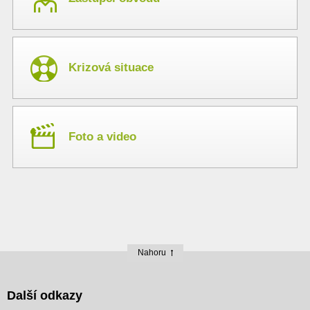
Krizová situace
Foto a video
Nahoru
Další odkazy