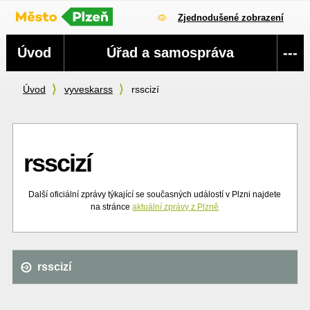
Zjednodušené zobrazení
Navigace
Úvod
Úřad a samospráva
---
Úvod
vyveskarss
rsscizí
rsscizí
Další oficiální zprávy týkající se současných událostí v Plzni najdete
na stránce
aktuální zprávy z Plzně
rsscizí