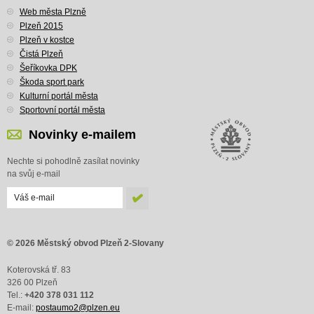
Web města Plzně
Plzeň 2015
Plzeň v kostce
Čistá Plzeň
Šeříkovka DPK
Škoda sport park
Kulturní portál města
Sportovní portál města
Novinky e-mailem
Nechte si pohodlně zasílat novinky
na svůj e-mail
© 2026 Městský obvod Plzeň 2-Slovany
Koterovská tř. 83
326 00 Plzeň
Tel.:
+420 378 031 112
E-mail:
postaumo2@plzen.eu