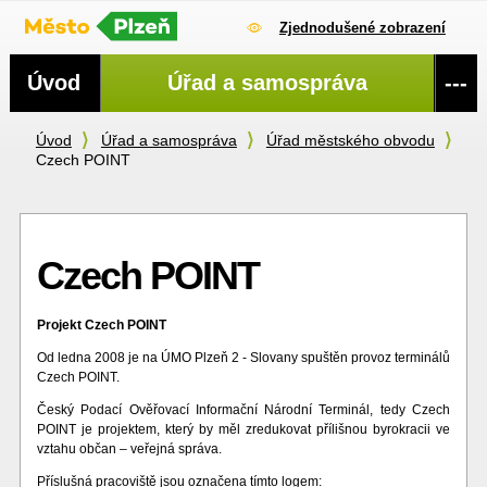
Zjednodušené zobrazení
Navigace
Úvod
Úřad a samospráva
---
Úvod
Úřad a samospráva
Úřad městského obvodu
Czech POINT
Czech POINT
Projekt Czech POINT
Od ledna 2008 je na ÚMO Plzeň 2 - Slovany spuštěn provoz terminálů
Czech POINT.
Český Podací Ověřovací Informační Národní Terminál, tedy Czech
POINT je projektem, který by měl zredukovat přílišnou byrokracii ve
vztahu občan – veřejná správa.
Příslušná pracoviště jsou označena tímto logem: