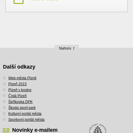
Nahoru
Další odkazy
Web města Plzně
Plzeň 2015
Plzeň v kostce
Čistá Plzeň
Šeříkovka DPK
Škoda sport park
Kulturní portál města
Sportovní portál města
Novinky e-mailem