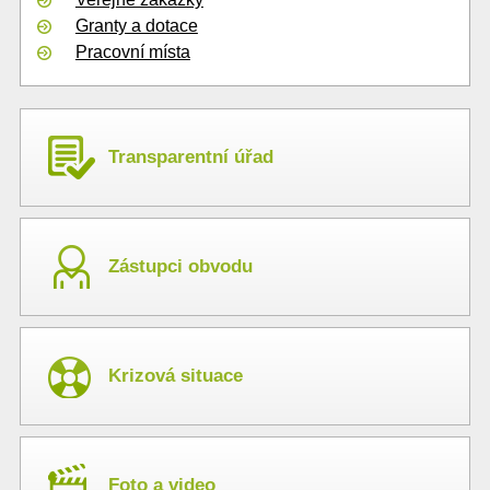
Granty a dotace
Pracovní místa
Transparentní úřad
Zástupci obvodu
Krizová situace
Foto a video