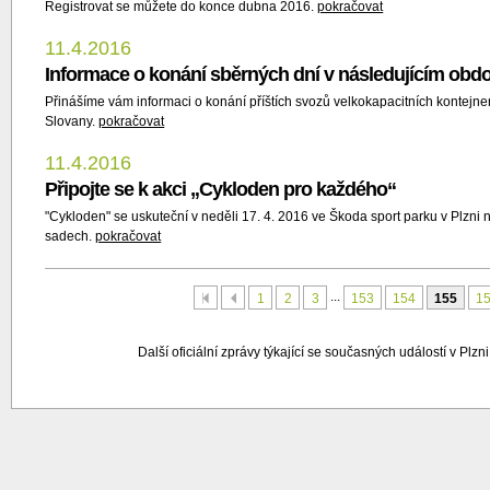
Registrovat se můžete do konce dubna 2016.
pokračovat
11.4.2016
Informace o konání sběrných dní v následujícím obd
Přinášíme vám informaci o konání příštích svozů velkokapacitních kontejn
Slovany.
pokračovat
11.4.2016
Připojte se k akci „Cykloden pro každého“
"Cykloden" se uskuteční v neděli 17. 4. 2016 ve Škoda sport parku v Plzni
sadech.
pokračovat
...
První
Předchozí
1
2
3
153
154
155
1
Další oficiální zprávy týkající se současných událostí v Plzn