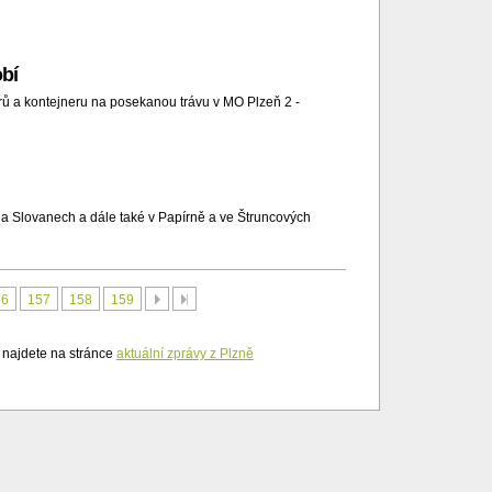
obí
erů a kontejneru na posekanou trávu v MO Plzeň 2 -
 na Slovanech a dále také v Papírně a ve Štruncových
Další
Poslední
56
157
158
159
i najdete na stránce
aktuální zprávy z Plzně