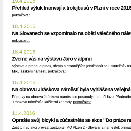
19.4.2016
Přehled výluk tramvají a trolejbusů v Plzni v roce 201
pokračovat
18.4.2016
Na Slovanech se vzpomínalo na oběti válečného nále
pokračovat
18.4.2016
Zveme vás na výstavu Jaro v alpinu
Výstava a prodej alpinek, dřevin a drobnějších jehličnanů se uskuteční v 
Mikulášském náměstí.
pokračovat
15.4.2016
Na obnovu Jiráskova náměstí byla vyhlášena veřejná 
Přípravy na obnovu Jiráskova náměstí se posunuly do další fáze. Předmětem
Jiráskova náměstí a klášterní zahrady.
pokračovat
11.4.2016
Oprašte svůj bicykl a zúčastněte se akce "Do práce n
Záštitu nad akcí převzal zastupitel MO Plzeň 2 - Slovany a náměstek primáto