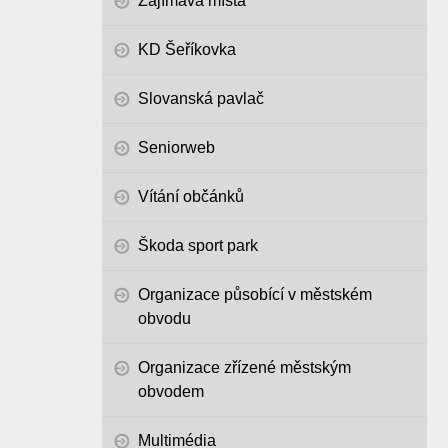
Zajímavá místa
KD Šeříkovka
Slovanská pavlač
Seniorweb
Vítání občánků
Škoda sport park
Organizace působící v městském
obvodu
Organizace zřízené městským
obvodem
Multimédia