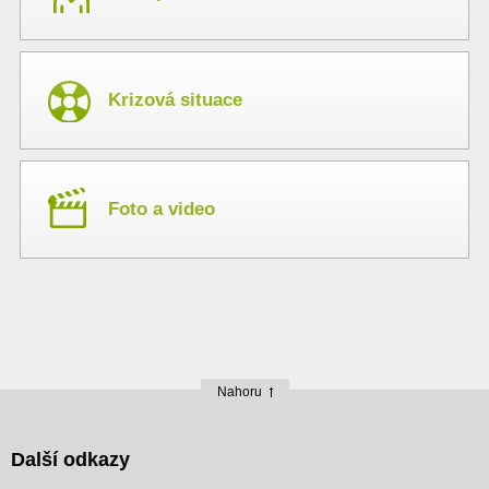
Krizová situace
Foto a video
Nahoru
Další odkazy