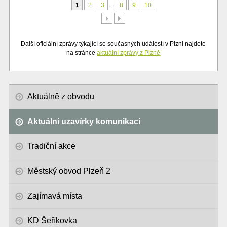
...
1
2
3
8
9
10
Další
Poslední
Další oficiální zprávy týkající se současných událostí v Plzni najdete
na stránce
aktuální zprávy z Plzně
Aktuálně z obvodu
Aktuální uzavírky komunikací
Tradiční akce
Městský obvod Plzeň 2
Zajímavá místa
KD Šeříkovka