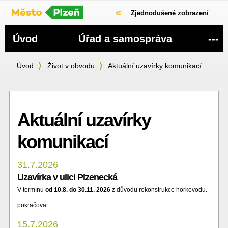
Zjednodušené zobrazení
Navigace
Úvod
Úřad a samospráva
---
Úvod
Život v obvodu
Aktuální uzavírky komunikací
Aktuální uzavírky
komunikací
31.7.2026
Uzavírka v ulici Plzenecká
V termínu
od 10.8. do 30.11. 2026
z důvodu rekonstrukce horkovodu.
pokračovat
15.7.2026