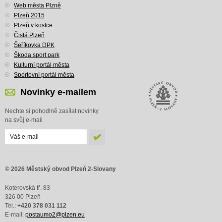
Web města Plzně
Plzeň 2015
Plzeň v kostce
Čistá Plzeň
Šeříkovka DPK
Škoda sport park
Kulturní portál města
Sportovní portál města
Novinky e-mailem
Nechte si pohodlně zasílat novinky
na svůj e-mail
© 2026 Městský obvod Plzeň 2-Slovany
Koterovská tř. 83
326 00 Plzeň
Tel.:
+420 378 031 112
E-mail:
postaumo2@plzen.eu