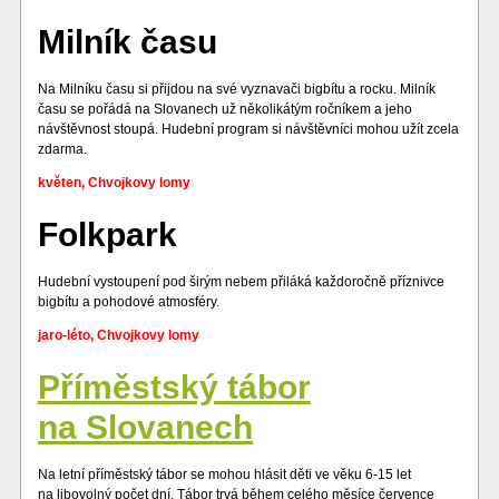
Milník času
Na Milníku času si přijdou na své vyznavači bigbítu a rocku. Milník
času se pořádá na Slovanech už několikátým ročníkem a jeho
návštěvnost stoupá. Hudební program si návštěvníci mohou užít zcela
zdarma.
květen, Chvojkovy lomy
Folkpark
Hudební vystoupení pod širým nebem přiláká každoročně příznivce
bigbítu a pohodové atmosféry.
jaro-léto, Chvojkovy lomy
Příměstský tábor
na Slovanech
Na letní příměstský tábor se mohou hlásit děti ve věku 6-15 let
na libovolný počet dní. Tábor trvá během celého měsíce července