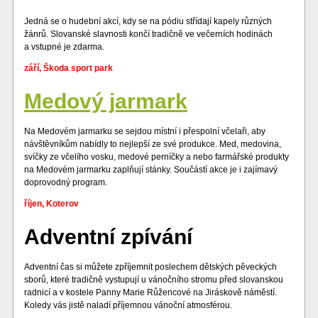
Jedná se o hudební akcí, kdy se na pódiu střídají kapely různých
žánrů. Slovanské slavnosti končí tradičně ve večerních hodinách
a vstupné je zdarma.
září, Škoda sport park
Medový jarmark
Na Medovém jarmarku se sejdou místní i přespolní včelaři, aby
návštěvníkům nabídly to nejlepší ze své produkce. Med, medovina,
svíčky ze včelího vosku, medové perníčky a nebo farmářské produkty
na Medovém jarmarku zaplňují stánky. Součástí akce je i zajímavý
doprovodný program.
říjen, Koterov
Adventní zpívání
Adventní čas si můžete zpříjemnit poslechem dětských pěveckých
sborů, které tradičně vystupují u vánočního stromu před slovanskou
radnicí a v kostele Panny Marie Růžencové na Jiráskově náměstí.
Koledy vás jistě naladí příjemnou vánoční atmosférou.