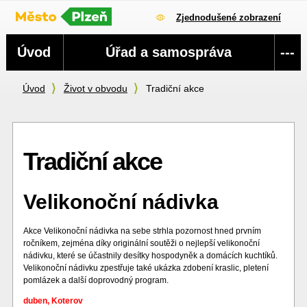
Zjednodušené zobrazení
Navigace
Úvod
Úřad a samospráva
---
Úvod
Život v obvodu
Tradiční akce
Tradiční akce
Velikonoční nádivka
Akce Velikonoční nádivka na sebe strhla pozornost hned prvním
ročníkem, zejména díky originální soutěži o nejlepší velikonoční
nádivku, které se účastnily desítky hospodyněk a domácích kuchtíků.
Velikonoční nádivku zpestřuje také ukázka zdobení kraslic, pletení
pomlázek a další doprovodný program.
duben, Koterov