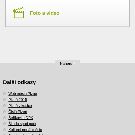
Foto a video
Nahoru
Další odkazy
Web města Plzně
Plzeň 2015
Plzeň v kostce
Čistá Plzeň
Šeříkovka DPK
Škoda sport park
Kulturní portál města