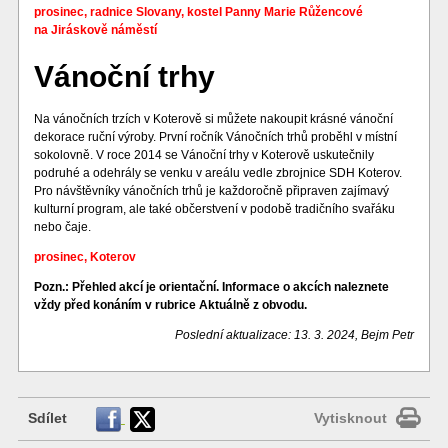
prosinec, radnice Slovany, kostel Panny Marie Růžencové
na Jiráskově náměstí
Vánoční trhy
Na vánočních trzích v Koterově si můžete nakoupit krásné vánoční
dekorace ruční výroby. První ročník Vánočních trhů proběhl v místní
sokolovně. V roce 2014 se Vánoční trhy v Koterově uskutečnily
podruhé a odehrály se venku v areálu vedle zbrojnice SDH Koterov.
Pro návštěvníky vánočních trhů je každoročně připraven zajímavý
kulturní program, ale také občerstvení v podobě tradičního svařáku
nebo čaje.
prosinec, Koterov
Pozn.: Přehled akcí je orientační. Informace o akcích naleznete
vždy před konáním v rubrice Aktuálně z obvodu.
Poslední aktualizace: 13. 3. 2024, Bejm Petr
Sdílet
Vytisknout