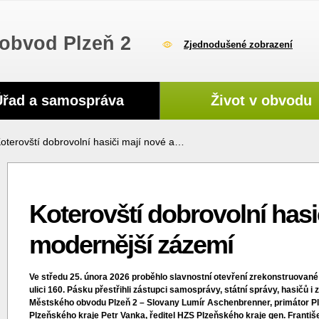
obvod Plzeň 2
Zjednodušené zobrazení
Úřad a samospráva
Život v obvodu
oterovští dobrovolní hasiči mají nové a…
Koterovští dobrovolní hasi
modernější zázemí
Ve středu 25. února 2026 proběhlo slavnostní otevření zrekonstruovan
ulici 160. Pásku přestřihli zástupci samosprávy, státní správy, hasičů i 
Městského obvodu Plzeň 2 – Slovany Lumír Aschenbrenner, primátor 
Plzeňského kraje Petr Vanka, ředitel HZS Plzeňského kraje gen. Františ