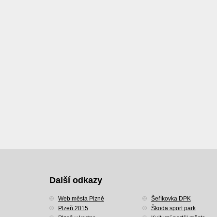
Další odkazy
Web města Plzně
Šeříkovka DPK
Plzeň 2015
Škoda sport park