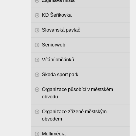
Zajímavá místa
KD Šeříkovka
Slovanská pavlač
Seniorweb
Vítání občánků
Škoda sport park
Organizace působící v městském
obvodu
Organizace zřízené městským
obvodem
Multimédia