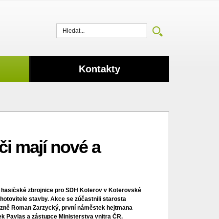
Vyhledat
Kontakty
či mají nové a
é hasičské zbrojnice pro SDH Koterov v Koterovské
zhotovitele stavby. Akce se zúčastnili starosta
Plzně Roman Zarzycký, první náměstek hejtmana
ek Pavlas a zástupce Ministerstva vnitra ČR.