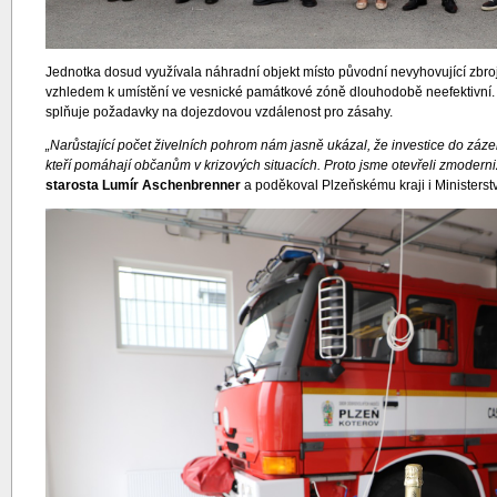
Jednotka dosud využívala náhradní objekt místo původní nevyhovující zbroj
vzhledem k umístění ve vesnické památkové zóně dlouhodobě neefektivní. N
splňuje požadavky na dojezdovou vzdálenost pro zásahy.
„Narůstající počet živelních pohrom nám jasně ukázal, že investice do záze
kteří pomáhají občanům v krizových situacích. Proto jsme otevřeli zmodern
starosta Lumír Aschenbrenner
a poděkoval Plzeňskému kraji i Ministerst