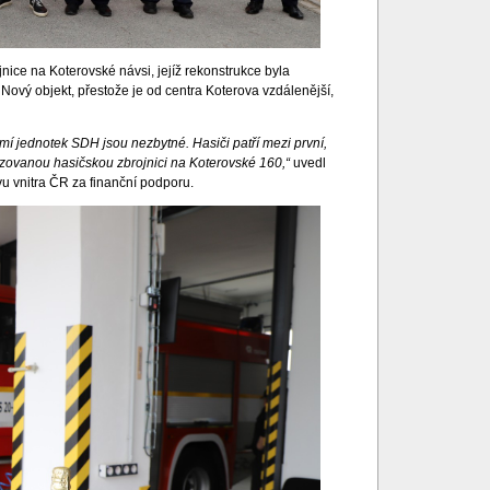
nice na Koterovské návsi, jejíž rekonstrukce byla
ový objekt, přestože je od centra Koterova vzdálenější,
mí jednotek SDH jsou nezbytné. Hasiči patří mezi první,
izovanou hasičskou zbrojnici na Koterovské 160,“
uvedl
vu vnitra ČR za finanční podporu.