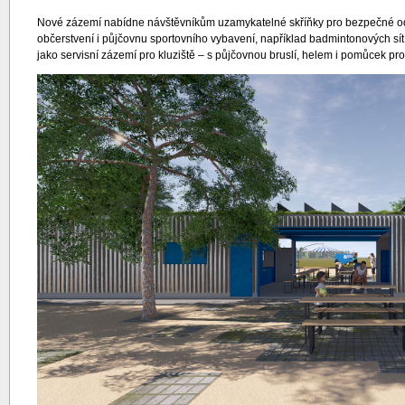
Nové zázemí nabídne návštěvníkům uzamykatelné skříňky pro bezpečné odlož
občerstvení i půjčovnu sportovního vybavení, například badmintonových sítí
jako servisní zázemí pro kluziště – s půjčovnou bruslí, helem i pomůcek pro 