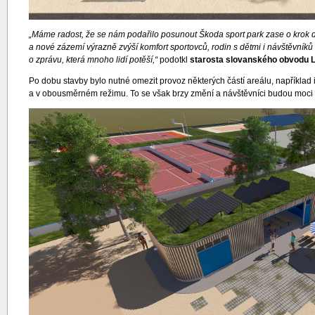
„Máme radost, že se nám podařilo posunout Škoda sport park zase o krok dál.
a nové zázemí výrazně zvýší komfort sportovců, rodin s dětmi i návštěvníků 
o zprávu, která mnoho lidí potěší,“
podotkl
starosta slovanského obvodu 
Po dobu stavby bylo nutné omezit provoz některých částí areálu, napříkla
a v obousměrném režimu. To se však brzy změní a návštěvníci budou moci z