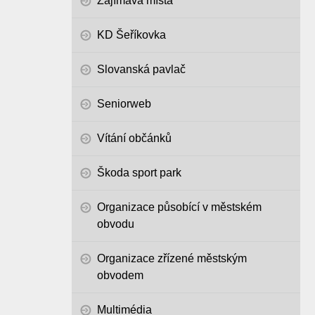
Zajímavá místa
KD Šeříkovka
Slovanská pavlač
Seniorweb
Vítání občánků
Škoda sport park
Organizace působící v městském
obvodu
Organizace zřízené městským
obvodem
Multimédia