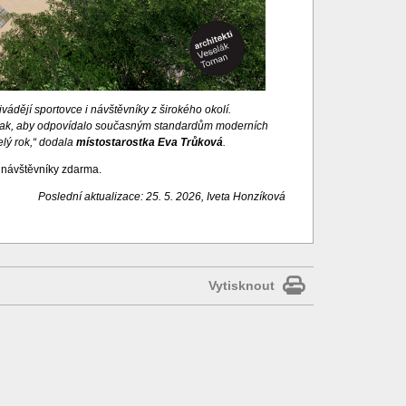
ivádějí sportovce i návštěvníky z širokého okolí.
í tak, aby odpovídalo současným standardům moderních
elý rok,“ dodala
místostarostka Eva Trůková
.
o návštěvníky zdarma.
Poslední aktualizace: 25. 5. 2026, Iveta Honzíková
Vytisknout