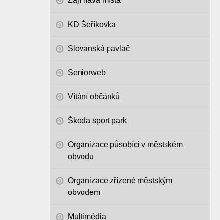
Zajímavá místa
KD Šeříkovka
Slovanská pavlač
Seniorweb
Vítání občánků
Škoda sport park
Organizace působící v městském
obvodu
Organizace zřízené městským
obvodem
Multimédia