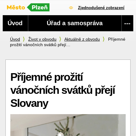
Zjednodušené zobrazení
Navigace
Úvod
Úřad a samospráva
---
Úvod
Život v obvodu
Aktuálně z obvodu
Příjemné
prožití vánočních svátků přejí…
Příjemné prožití
vánočních svátků přejí
Slovany