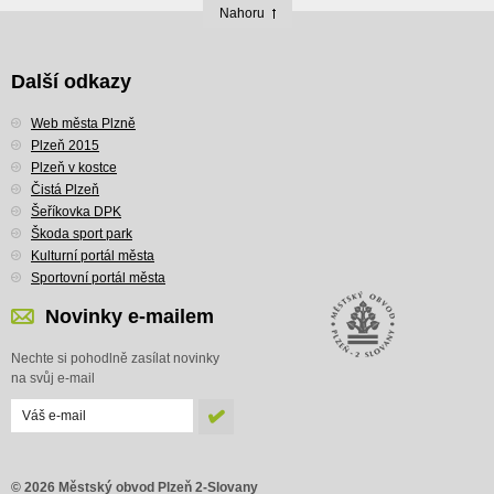
Nahoru
Další odkazy
Web města Plzně
Plzeň 2015
Plzeň v kostce
Čistá Plzeň
Šeříkovka DPK
Škoda sport park
Kulturní portál města
Sportovní portál města
Novinky e-mailem
Nechte si pohodlně zasílat novinky
na svůj e-mail
© 2026 Městský obvod Plzeň 2-Slovany