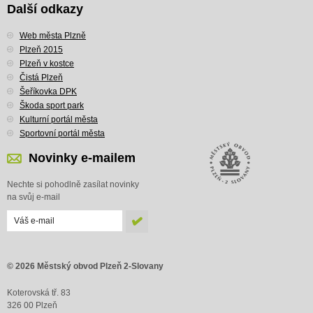
Další odkazy
Web města Plzně
Plzeň 2015
Plzeň v kostce
Čistá Plzeň
Šeříkovka DPK
Škoda sport park
Kulturní portál města
Sportovní portál města
Novinky e-mailem
Nechte si pohodlně zasílat novinky
na svůj e-mail
© 2026 Městský obvod Plzeň 2-Slovany
Koterovská tř. 83
326 00 Plzeň