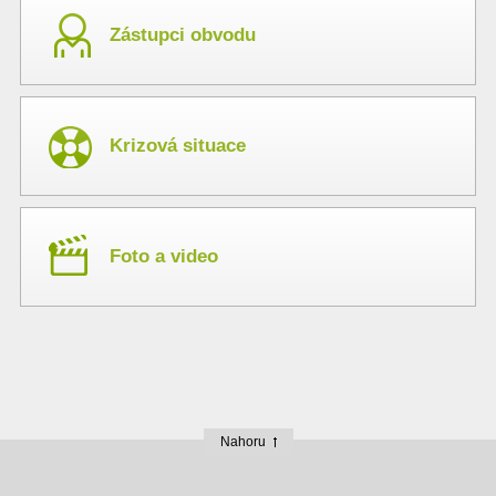
Zástupci obvodu
Krizová situace
Foto a video
Nahoru