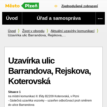
Zjednodušené zobrazení
Navigace
Úvod
Úřad a samospráva
---
Úvod
Život v obvodu
Aktuální uzavírky komunikací
Uzavírka ulic Barrandova, Rejskova,…
Uzavírka ulic
Barrandova, Rejskova,
Koterovská
Situace 1
na místní komunikaci II. třídy B2209 Koterovská, v Plzni
- částečná uzavírka vozovky – uzavřen odbočovací pruh směrem
do ulice Barrandova