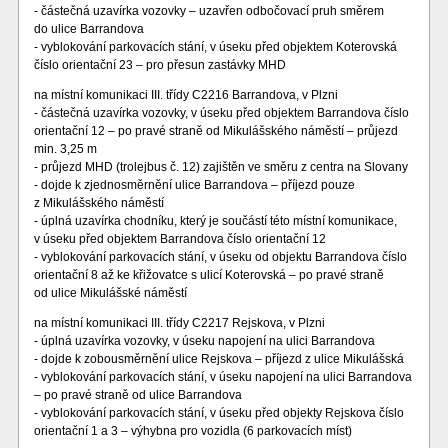
- částečná uzavírka vozovky – uzavřen odbočovací pruh směrem
do ulice Barrandova
- vyblokování parkovacích stání, v úseku před objektem Koterovská
číslo orientační 23 – pro přesun zastávky MHD
na místní komunikaci III. třídy C2216 Barrandova, v Plzni
- částečná uzavírka vozovky, v úseku před objektem Barrandova číslo
orientační 12 – po pravé straně od Mikulášského náměstí – průjezd
min. 3,25 m
- průjezd MHD (trolejbus č. 12) zajištěn ve směru z centra na Slovany
- dojde k zjednosměrnění ulice Barrandova – příjezd pouze
z Mikulášského náměstí
- úplná uzavírka chodníku, který je součástí této místní komunikace,
v úseku před objektem Barrandova číslo orientační 12
- vyblokování parkovacích stání, v úseku od objektu Barrandova číslo
orientační 8 až ke křižovatce s ulicí Koterovská – po pravé straně
od ulice Mikulášské náměstí
na místní komunikaci III. třídy C2217 Rejskova, v Plzni
- úplná uzavírka vozovky, v úseku napojení na ulici Barrandova
- dojde k zobousměrnění ulice Rejskova – příjezd z ulice Mikulášská
- vyblokování parkovacích stání, v úseku napojení na ulici Barrandova
– po pravé straně od ulice Barrandova
- vyblokování parkovacích stání, v úseku před objekty Rejskova číslo
orientační 1 a 3 – výhybna pro vozidla (6 parkovacích míst)