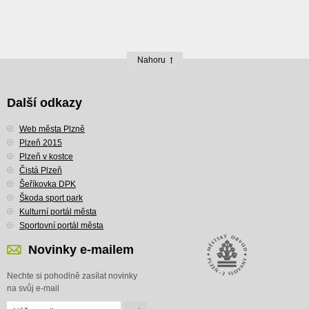
Nahoru
Další odkazy
Web města Plzně
Plzeň 2015
Plzeň v kostce
Čistá Plzeň
Šeříkovka DPK
Škoda sport park
Kulturní portál města
Sportovní portál města
Novinky e-mailem
Nechte si pohodlně zasílat novinky
na svůj e-mail