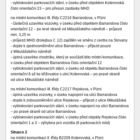
- vyblokování parkovacích stání, v úseku před objektem Koterovská
číslo orientační 23 – pro přesun zastávky MHD
na místní komunikaci III. třídy C2216 Barrandova, v Plzni
- částečná uzavírka vozovky, v úseku před objektem Barrandova číslo
orientační 12 – po levé straně od Mikulášského náměstí – průjezd
min. 3,25 m
- průjezd MHD (trolejbus č. 12) zajištěn ve směru z centra na Slovany
- dojde k zjednosměrnění ulice Barrandova – příjezd pouze
z Mikulášského náměstí
- úplná uzavírka chodníku, který je součástí této místní komunikace,
v úseku před objektem Barrandova číslo orientační 12
- vyblokování parkovacích stání, v úseku od objektu Barrandova číslo
orientační 8 až ke křižovatce s ulicí Koterovská – po pravé straně
od ulice Mikulášské náměstí
na místní komunikaci III. třídy C2217 Rejskova, v Plzni
- úplná uzavírka vozovky, v úseku napojení na ulici Barrandova
- dojde k zobousměrnění ulice Rejskova – příjezd z ulice Mikulášská
- vyblokování parkovacích stání, v úseku napojení na ulici Barrandova
– po pravé straně od ulice Barrandova
- vyblokování parkovacích stání, v úseku před objekty Rejskova číslo
orientační 1 a 3 – výhybna pro vozidla (6 parkovacích míst)
Situace 2
na místní komunikaci II. třídy B2209 Koterovská, v Plzni