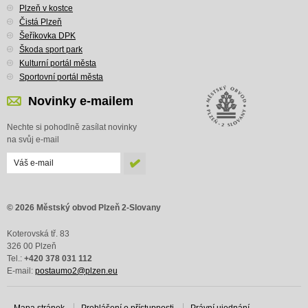
Plzeň v kostce
Čistá Plzeň
Šeříkovka DPK
Škoda sport park
Kulturní portál města
Sportovní portál města
Novinky e-mailem
Nechte si pohodlně zasílat novinky
na svůj e-mail
© 2026 Městský obvod Plzeň 2-Slovany
Koterovská tř. 83
326 00 Plzeň
Tel.:
+420 378 031 112
E-mail:
postaumo2@plzen.eu