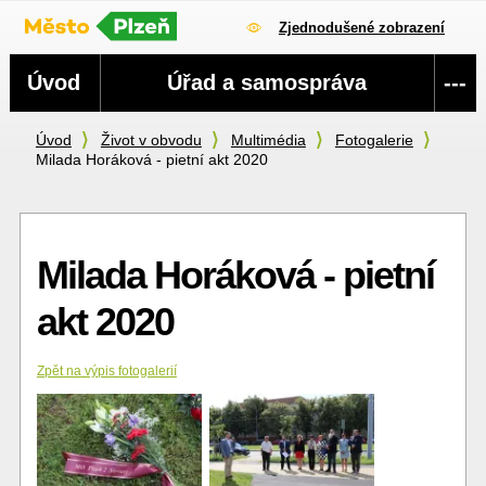
Zjednodušené zobrazení
Navigace
Úvod
Úřad a samospráva
---
Úvod
Život v obvodu
Multimédia
Fotogalerie
Milada Horáková - pietní akt 2020
Milada Horáková - pietní
akt 2020
Zpět na výpis fotogalerií