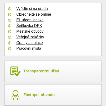
Vyřiďte si na úřadu
Objednejte se online
El. úřední deska
Šeříkovka DPK
Městské obvody
Veřejné zakázky
Granty a dotace
Pracovní místa
Transparentní úřad
Zástupci obvodu