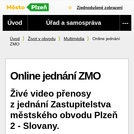
Zjednodušené zobrazení
Navigace
Úvod
Úřad a samospráva
---
Úvod
Život v obvodu
Multimédia
Online jednání
ZMO
Online jednání ZMO
Živé video přenosy
z jednání Zastupitelstva
městského obvodu Plzeň
2 - Slovany.