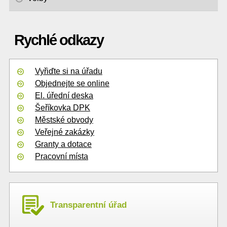
Rychlé odkazy
Vyřiďte si na úřadu
Objednejte se online
El. úřední deska
Šeříkovka DPK
Městské obvody
Veřejné zakázky
Granty a dotace
Pracovní místa
Transparentní úřad