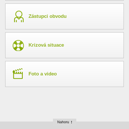
Zástupci obvodu
Krizová situace
Foto a video
Nahoru