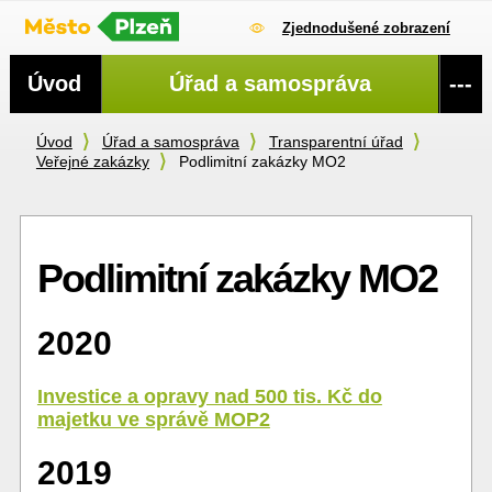
Zjednodušené zobrazení
Navigace
Úvod
Úřad a samospráva
---
Úvod
Úřad a samospráva
Transparentní úřad
Veřejné zakázky
Podlimitní zakázky MO2
Podlimitní zakázky MO2
2020
Investice a opravy nad 500 tis. Kč do
majetku ve správě MOP2
2019