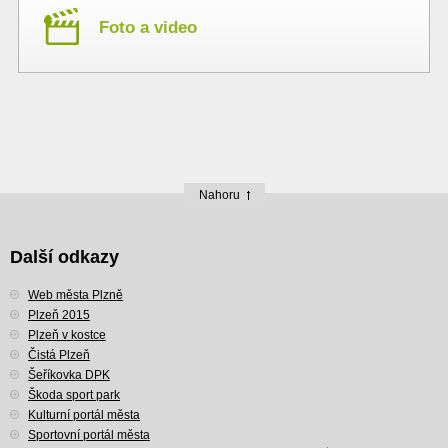
Foto a video
Nahoru
Další odkazy
Web města Plzně
Plzeň 2015
Plzeň v kostce
Čistá Plzeň
Šeříkovka DPK
Škoda sport park
Kulturní portál města
Sportovní portál města