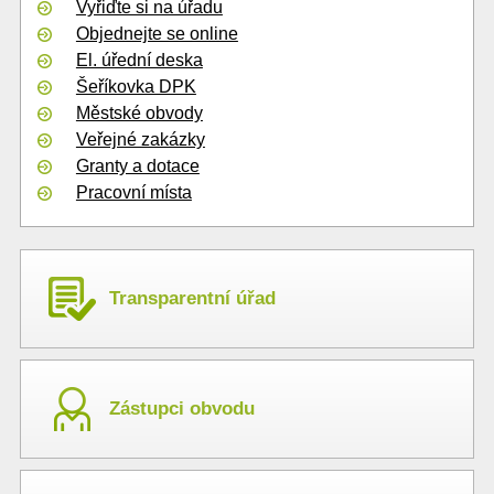
Vyřiďte si na úřadu
Objednejte se online
El. úřední deska
Šeříkovka DPK
Městské obvody
Veřejné zakázky
Granty a dotace
Pracovní místa
Transparentní úřad
Zástupci obvodu