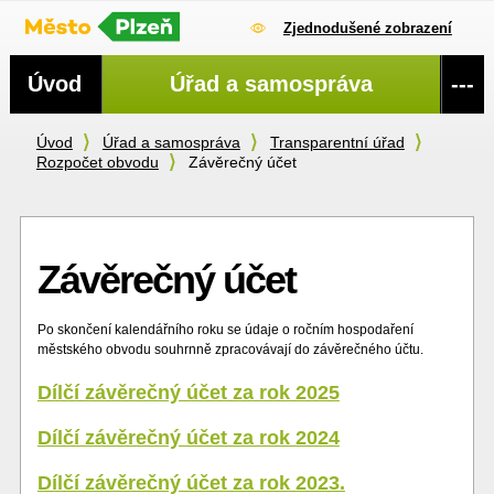
Zjednodušené zobrazení
Navigace
Úvod
Úřad a samospráva
---
Úvod
Úřad a samospráva
Transparentní úřad
Rozpočet obvodu
Závěrečný účet
Závěrečný účet
Po skončení kalendářního roku se údaje o ročním hospodaření
městského obvodu souhrnně zpracovávají do závěrečného účtu.
Dílčí závěrečný účet za rok 2025
Dílčí závěrečný účet za rok 2024
Dílčí závěrečný účet za rok 2023.