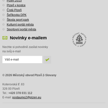
Plzeň 2015
Plzeň v kostce
Čistá Plzeň
Šeříkovka DPK
Škoda sport park
Kulturní portál města
Sportovní portál města
Novinky e-mailem
Nechte si pohodlně zasílat novinky
na svůj e-mail
© 2026 Městský obvod Plzeň 2-Slovany
Koterovská tř. 83
326 00 Plzeň
Tel.:
+420 378 031 112
E-mail:
postaumo2@plzen.eu