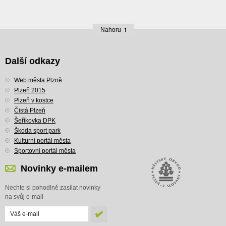
Nahoru
Další odkazy
Web města Plzně
Plzeň 2015
Plzeň v kostce
Čistá Plzeň
Šeříkovka DPK
Škoda sport park
Kulturní portál města
Sportovní portál města
Novinky e-mailem
Nechte si pohodlně zasílat novinky
na svůj e-mail