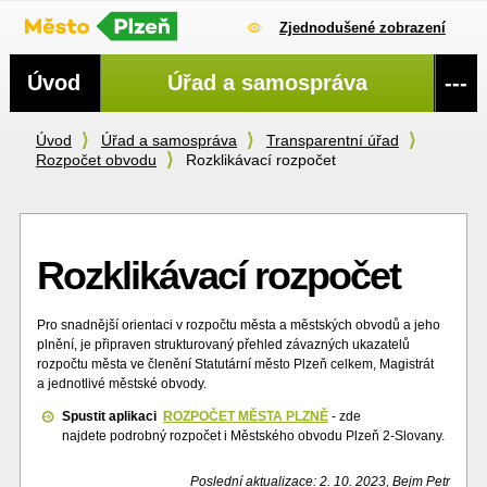
Zjednodušené zobrazení
Navigace
Úvod
Úřad a samospráva
---
Úvod
Úřad a samospráva
Transparentní úřad
Rozpočet obvodu
Rozklikávací rozpočet
Rozklikávací rozpočet
Pro snadnější orientaci v rozpočtu města a městských obvodů a jeho
plnění, je připraven strukturovaný přehled závazných ukazatelů
rozpočtu města ve členění Statutární město Plzeň celkem, Magistrát
a jednotlivé městské obvody.
Spustit aplikaci
ROZPOČET MĚSTA PLZNĚ
- zde
najdete podrobný rozpočet i Městského obvodu Plzeň 2-Slovany.
Poslední aktualizace: 2. 10. 2023, Bejm Petr