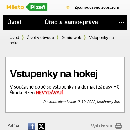
Zjednodušené zobrazení
Navigace
Úvod
Úřad a samospráva
---
Úvod
Život v obvodu
Seniorweb
Vstupenky na
hokej
Vstupenky na hokej
V současné době se vstupenky na domácí zápasy HC
Škoda Plzeň
NEVYDÁVAJÍ
.
Poslední aktualizace: 2. 10. 2023, Machačný Jan
Sdílet
Vytisknout