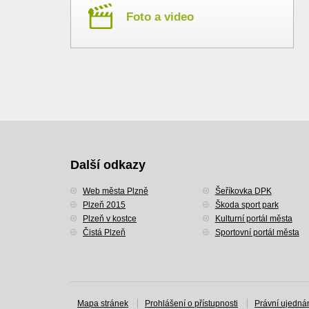
Foto a video
Další odkazy
Web města Plzně
Šeříkovka DPK
Plzeň 2015
Škoda sport park
Plzeň v kostce
Kulturní portál města
Čistá Plzeň
Sportovní portál města
Mapa stránek
Prohlášení o přístupnosti
Právní ujedná