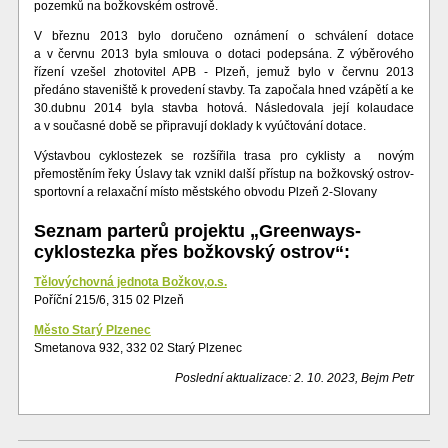
pozemků na božkovském ostrově.
V březnu 2013 bylo doručeno oznámení o schválení dotace
a v červnu 2013 byla smlouva o dotaci podepsána. Z výběrového
řízení vzešel zhotovitel APB - Plzeň, jemuž bylo v červnu 2013
předáno staveniště k provedení stavby. Ta započala hned vzápětí a ke
30.dubnu 2014 byla stavba hotová. Následovala její kolaudace
a v současné době se připravují doklady k vyúčtování dotace.
Výstavbou cyklostezek se rozšířila trasa pro cyklisty a novým
přemostěním řeky Úslavy tak vznikl další přístup na božkovský ostrov-
sportovní a relaxační místo městského obvodu Plzeň 2-Slovany
Seznam parterů projektu „Greenways-
cyklostezka přes božkovský ostrov“:
Tělovýchovná jednota Božkov,o.s.
Poříční 215/6, 315 02 Plzeň
Město Starý Plzenec
Smetanova 932, 332 02 Starý Plzenec
Poslední aktualizace: 2. 10. 2023, Bejm Petr