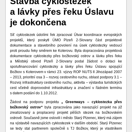
Stavba cyklostezek
a lávky přes řeku Úslavu
je dokončena
Síť cyklostezek údolími řek zpracoval Útvar koordinace evropských
projektů, který poskytl ÚMO Plzeň 2-Slovany část projektové
dokumentace a stavebního povolení na úsek cyklostezky vedoucí
proti proudu řeky směrem ke Koterovu. Byla dopracována projektová
dokumentace cyklostezky přes božkovský ostrov a lávku přes řeku
a Městský obvod Plzeň 2-Slovany podal žádost o dotaci ke
spolufinancování cyklostezky a lávky přes řeku Úslavu spojující
Božkov s Koterovem v rámci 23. výzvy ROP NUTS II Jihozápad 2007
– 2013, prioritní osa 3 – rozvoj cestovního ruchu, oblast podpory 3.1 –
Rozvoj infrastruktury cestovního ruchu, aktivita – výstavba turistických
cest včetně doprovodné infrastruktury a značení v řádném termínu
s datem podání do 1.10.2012.
Žádost na podporu projektu
„ Greenways – cyklostezka přes
božkovský ostrov“
byla zpracována jako navazující projekt na již
zrealizovaný a proplacený projekt pěších stezek na božkovském
ostrově. Současně jsme oslovili i město Starý Plzenec, který má zájem
na výstavbě navazujících cyklostezek v dalším období. Starý Plzenec
se tedy stal partnerem společně s TJ Božkov, který je vlastníkem