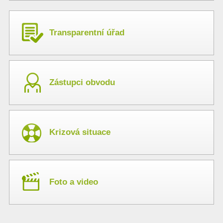
Transparentní úřad
Zástupci obvodu
Krizová situace
Foto a video