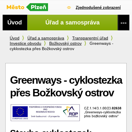
Zjednodušené zobrazení
Navigace
Úvod
Úřad a samospráva
---
Úvod
Úřad a samospráva
Transparentní úřad
Investice obvodu
Božkovský ostrov
Greenways -
cyklostezka přes Božkovský ostrov
Greenways - cyklostezka
přes Božkovský ostrov