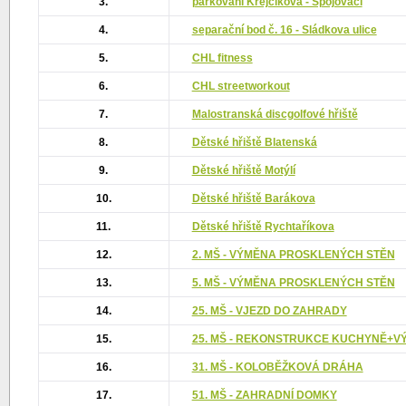
3.
parkování Krejčíkova - Spojovací
4.
separační bod č. 16 - Sládkova ulice
5.
CHL fitness
6.
CHL streetworkout
7.
Malostranská discgolfové hřiště
8.
Dětské hřiště Blatenská
9.
Dětské hřiště Motýlí
10.
Dětské hřiště Barákova
11.
Dětské hřiště Rychtaříkova
12.
2. MŠ - VÝMĚNA PROSKLENÝCH STĚN
13.
5. MŠ - VÝMĚNA PROSKLENÝCH STĚN
14.
25. MŠ - VJEZD DO ZAHRADY
15.
25. MŠ - REKONSTRUKCE KUCHYNĚ+V
16.
31. MŠ - KOLOBĚŽKOVÁ DRÁHA
17.
51. MŠ - ZAHRADNÍ DOMKY