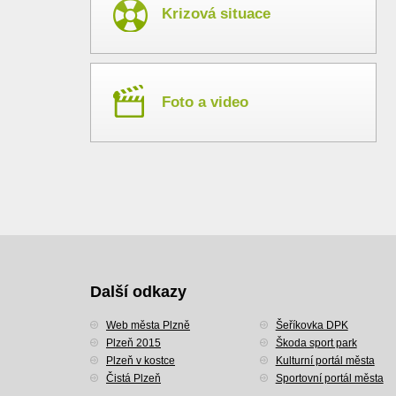
Krizová situace
Foto a video
Další odkazy
Web města Plzně
Šeříkovka DPK
Plzeň 2015
Škoda sport park
Plzeň v kostce
Kulturní portál města
Čistá Plzeň
Sportovní portál města