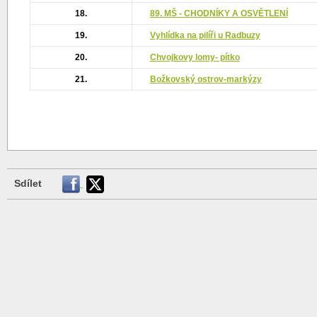
18.
89. MŠ - CHODNÍKY A OSVĚTLENÍ
19.
Vyhlídka na pilíři u Radbuzy
20.
Chvojkovy lomy- pítko
21.
Božkovský ostrov-markýzy
Sdílet