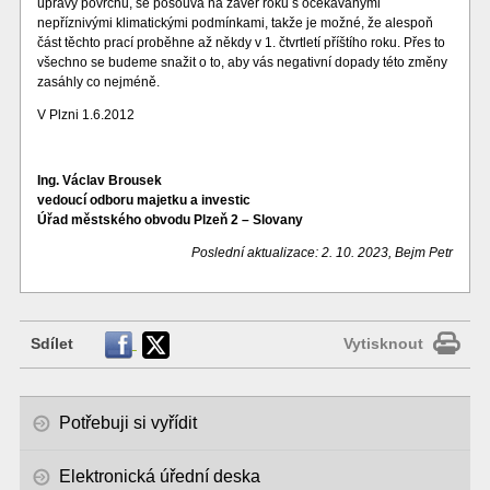
úpravy povrchů, se posouvá na závěr roku s očekávanými
nepříznivými klimatickými podmínkami, takže je možné, že alespoň
část těchto prací proběhne až někdy v 1. čtvrtletí příštího roku. Přes to
všechno se budeme snažit o to, aby vás negativní dopady této změny
zasáhly co nejméně.
V Plzni 1.6.2012
Ing. Václav Brousek
vedoucí odboru majetku a investic
Úřad městského obvodu Plzeň 2 – Slovany
Poslední aktualizace: 2. 10. 2023, Bejm Petr
Sdílet
Vytisknout
Potřebuji si vyřídit
Elektronická úřední deska