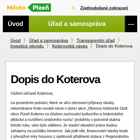
Zjednodušené zobrazení
Navigace
Úvod
Úřad a samospráva
---
Úvod
Úřad a samospráva
Transparentní úřad
Investice obvodu
Koterovská náves
Dopis do Koterova
Dopis do Koterova
Vážení občané Koterova,
na posledním jednání, které ve věci obnovení přípravy stavby
rekonstrukce Kote-rovské návsi v rámci akce „Obnova historické části
obce Plzeň-Koterov za účelem zachování kulturního a historického
dědictví a rozšíření cestovního ruchu“ proběhlo v polovině dubna
tohoto roku, vám bylo sděleno, že vlastní stavební práce budou
zahájeny na počátku července. Jak jistě víte, financování stavby bude
z převážné míry hrazeno z opětovně přidělené dotace z Regionálního