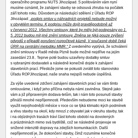
operačního programu NUTS Jihozápad. S politováním vám nyní
musíme oznámit, že zahájení stavby se odsouvá zhruba na počátek
září tohoto roku. Důvodem je následující sdělení z Úřadu ROP
Jihozápad:
„podpis smluv u náhradních projektů nebude možný
v obvyklém termínu. K podpisu může dojít pravděpodobně až
v červenci 2012. Všechny smlouvy, které by měly být podepsány po 1.
5. 2012 budou mít jiné znění smlouvy. Změna se týká pouze zvýšení
odvodů v případě porušení rozpočtové kázně. V současné době čeká
ÚRR na centrální metodiku MMR.“
Z uvedeného vyplývá, že schválení
znění smlouvy v Radě města Plzně bude možné nejdříve na jejím
zasedání 23.8.. Teprve poté budou uzavřeny dodatky smluv
s vybranými dodavateli a následně konečně dojde k zahájení
stavebních prací. Přestože jsme se pokusili zvrátit toto stanovisko
Úřadu ROPJihozápad, naše snaha nejspíš nebude úspěšná.
Za výše uvedené zdržení zahájení stavebních prací se vám tímto
omlouváme, i když jeho příčina nebyla námi zaviněna. Stejně jako
vám a již připraveným dodava-telům, tak i nám toto posunutí stavby
přináší mnohé nepříjemnosti. Především nebudeme moci ke stavbě
využít nejvýhodnější měsíce v roce co se týká klimatic-kých podmínek
a vlivu stavby na okolí, kdy mnozí z obyvatel jak v okruhu stavby, tak
i na objízdných trasách tráví část tohoto období na dovolených
a prázdninách mimo svá bydliště, což se následně projevuje ve
snížené intenzitě dopravy na zdejších komunikacích. Další
nepříjemností je, že dokončení stavby, čímž rozumíme konečné