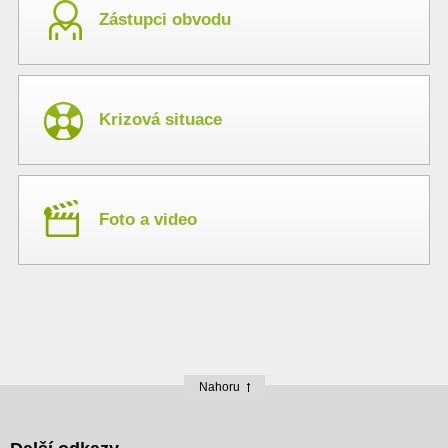
Zástupci obvodu
Krizová situace
Foto a video
Nahoru