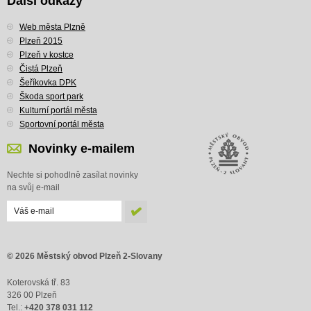
Další odkazy
Web města Plzně
Plzeň 2015
Plzeň v kostce
Čistá Plzeň
Šeříkovka DPK
Škoda sport park
Kulturní portál města
Sportovní portál města
Novinky e-mailem
Nechte si pohodlně zasílat novinky
na svůj e-mail
© 2026 Městský obvod Plzeň 2-Slovany
Koterovská tř. 83
326 00 Plzeň
Tel.:
+420 378 031 112