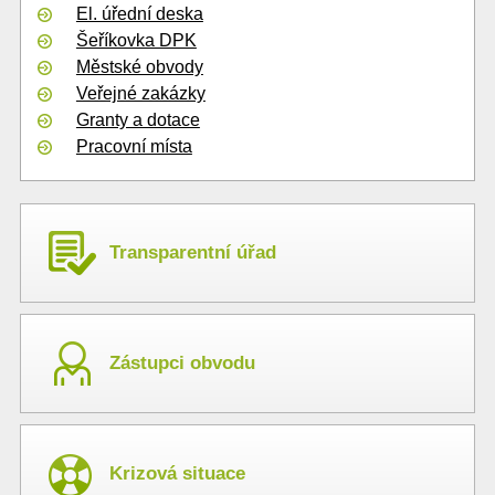
El. úřední deska
Šeříkovka DPK
Městské obvody
Veřejné zakázky
Granty a dotace
Pracovní místa
Transparentní úřad
Zástupci obvodu
Krizová situace