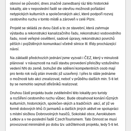
obnoví se původní, dnes značně zanedbaný ráz této historické
lokality, ale v neposlední řadě se otevřou možnosti pořádání
netypických kulturních a společenských akcí, které podpoří rozvoj
cestovního ruchu v tomto místě a zároveň v celé Plzni.
Projekt se skládá ze dvou částí a to ze stavební, která zahrnuje
výstavbu a rekonstrukci kanalizačního řadu, rekonstrukci vodovodního
řadu, nové veřejné osvětlení, sadové úpravy, rekonstrukci povrchů
pěších i pojížděných komunikací včetně silnice III. třídy procházející
návsí.
Na základě předchozích jednání jsme vyzvali i ČEZ, který v minulosti
plánoval v návaznosti na naší stavbu provedení přeložky vzdušného
vedení NN do země, bohužel dle sdělení kompetentních osob mají
pro tento rok svůj plán investic již uzavřený. I přes to stále jednáme
o možnosti tuto akci zrealizovat, neboť v průběhu dalších min. 5-ti let
by se nemohlo sejmutí střešníků realizovat.
Druhou částí projektu bude zviditelnění této lokality pro turisty
a rozšíření cestovního ruchu vůbec. Bude obsahovat konání různých
kulturních, historických, společen-ských a tradičních akcí, ať již ve
formě dobových trhů či jarmarků a dalších jiných aktivit ve spolupráci
s místní složkou Dobrovolných hasičů, Sokolské obce, Aeroklubem
Letkov a v ne-poslední řadě CzechTourismem. Tato činnost se musí
provozovat minimálně po dobu tzv. udržitelnosti projektu, tedy 5-ti let.