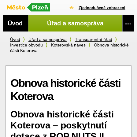
Zjednodušené zobrazení
Navigace
Úvod
Úřad a samospráva
---
Úvod
Úřad a samospráva
Transparentní úřad
Investice obvodu
Koterovská náves
Obnova historické
části Koterova
Obnova historické části
Koterova
Obnova historické části
Koterova – poskytnutí
dotace z ROP NUTS II