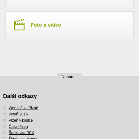
Foto a video
Nahoru
Další odkazy
Web města Plzně
Plzeň 2015
Plzeň v kostce
Čistá Plzeň
Šeříkovka DPK
Škoda sport park