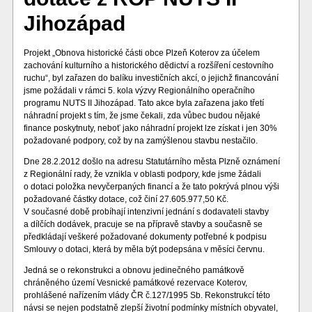
Jihozápad
Projekt „Obnova historické části obce Plzeň Koterov za účelem
zachování kulturního a historického dědictví a rozšíření cestovního
ruchu“, byl zařazen do balíku investičních akcí, o jejichž financování
jsme požádali v rámci 5. kola výzvy Regionálního operačního
programu NUTS II Jihozápad. Tato akce byla zařazena jako třetí
náhradní projekt s tím, že jsme čekali, zda vůbec budou nějaké
finance poskytnuty, neboť jako náhradní projekt lze získat i jen 30%
požadované podpory, což by na zamýšlenou stavbu nestačilo.
Dne 28.2.2012 došlo na adresu Statutárního města Plzně oznámení
z Regionální rady, že vznikla v oblasti podpory, kde jsme žádali
o dotaci položka nevyčerpaných financí a že tato pokrývá plnou výši
požadované částky dotace, což činí 27.605.977,50 Kč.
V současné době probíhají intenzivní jednání s dodavateli stavby
a dílčích dodávek, pracuje se na přípravě stavby a současně se
předkládají veškeré požadované dokumenty potřebné k podpisu
Smlouvy o dotaci, která by měla být podepsána v měsíci červnu.
Jedná se o rekonstrukci a obnovu jedinečného památkově
chráněného území Vesnické památkové rezervace Koterov,
prohlášené nařízením vlády ČR č.127/1995 Sb. Rekonstrukcí této
návsi se nejen podstatně zlepší životní podmínky místních obyvatel,