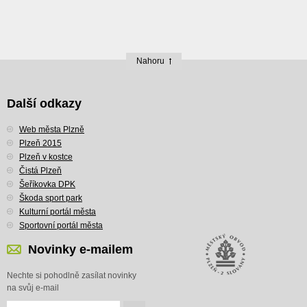
Nahoru
Další odkazy
Web města Plzně
Plzeň 2015
Plzeň v kostce
Čistá Plzeň
Šeříkovka DPK
Škoda sport park
Kulturní portál města
Sportovní portál města
Novinky e-mailem
Nechte si pohodlně zasílat novinky
na svůj e-mail