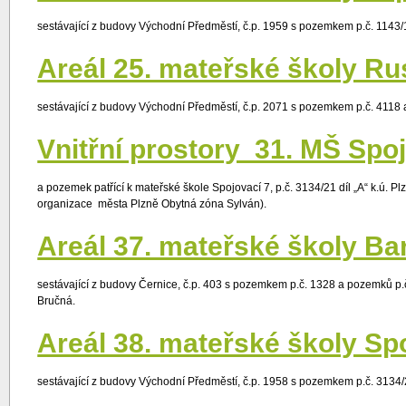
sestávající z budovy Východní Předměstí, č.p. 1959 s pozemkem p.č. 1143/1
Areál 25. mateřské školy Ru
sestávající z budovy Východní Předměstí, č.p. 2071 s pozemkem p.č. 4118 
Vnitřní prostory 31. MŠ Spo
a pozemek patřící k mateřské škole Spojovací 7, p.č. 3134/21 díl „A“ k.ú.
organizace města Plzně Obytná zóna Sylván).
Areál 37. mateřské školy Ba
sestávající z budovy Černice, č.p. 403 s pozemkem p.č. 1328 a pozemků p.č.
Bručná.
Areál 38. mateřské školy Sp
sestávající z budovy Východní Předměstí, č.p. 1958 s pozemkem p.č. 3134/2