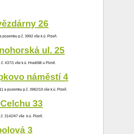
vězdárny 26
a pozemku p.č. 3992 vše k.ú. Plzeň.
nohorská ul. 25
č. 437/1 vše k.ú. Hradiště u Plzně.
apkovo náměstí 4
11 a pozemku p.č. 3982/10 vše k.ú. Plzeň.
 Celchu 33
č. 3142/47 vše k.ú. Plzeň.
polová 3