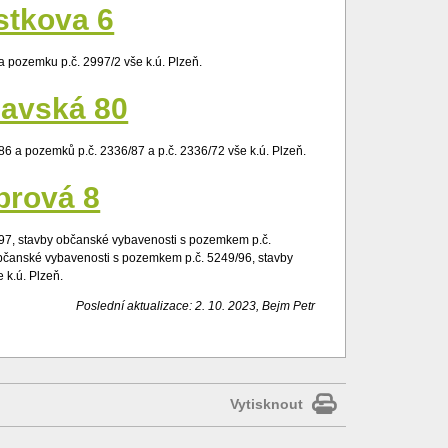
stkova 6
a pozemku p.č. 2997/2 vše k.ú. Plzeň.
lavská 80
6 a pozemků p.č. 2336/87 a p.č. 2336/72 vše k.ú. Plzeň.
brová 8
/97, stavby občanské vybavenosti s pozemkem p.č.
bčanské vybavenosti s pozemkem p.č. 5249/96, stavby
 k.ú. Plzeň.
Poslední aktualizace: 2. 10. 2023, Bejm Petr
Vytisknout