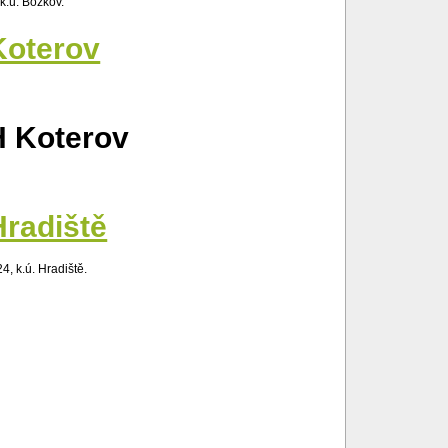
k.ú. Božkov.
Koterov
H Koterov
Hradiště
, k.ú. Hradiště.