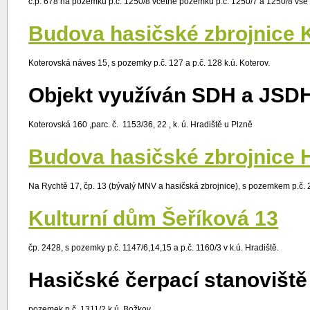
č.p. 678 na pozemku p.č. 1250/8 včetně pozemků p.č. 1250/7 a 1250/8 vše 
Budova hasičské zbrojnice 
Koterovská náves 15, s pozemky p.č. 127 a p.č. 128 k.ú. Koterov.
Objekt využíván SDH a JSD
Koterovská 160 ,parc. č. 1153/36, 22 , k. ú. Hradiště u Plzně
Budova hasičské zbrojnice 
Na Rychtě 17, čp. 13 (bývalý MNV a hasičská zbrojnice), s pozemkem p.č. 24
Kulturní dům Šeříková 13
čp. 2428, s pozemky p.č. 1147/6,14,15 a p.č. 1160/3 v k.ú. Hradiště.
Hasičské čerpací stanoviště
pozemek p.č. 1311/2 k.ú. Božkov.