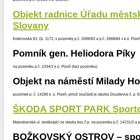
Objekt radnice Úřadu městs
Slovany
Koterovská 83, čp. 1172, s pozemky p.č. 2688/83 a p.č. 2688/84 v k.ú. Plzeň
Pomník gen. Heliodora Píky
na pozemku p.č. 2334/1 k.ú. Plzeň (bez pozemku).
Objekt na náměstí Milady H
pozemek p. č. 14286 k. ú. Plzeň, jehož součástí je stavba Doudlevce č. p.
ŠKODA SPORT PARK Sportov
Malostranská ul. sestávající ze stavby bez č.p. na pozemku p.č. 14231/2 a
BOŽKOVSKÝ OSTROV – sport