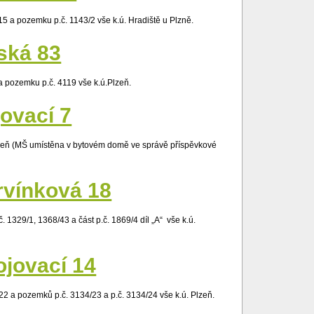
5 a pozemku p.č. 1143/2 vše k.ú. Hradiště u Plzně.
ská 83
a pozemku p.č. 4119 vše k.ú.Plzeň.
jovací 7
 Plzeň (MŠ umístěna v bytovém domě ve správě příspěvkové
rvínková 18
 1329/1, 1368/43 a část p.č. 1869/4 díl „A“ vše k.ú.
ojovací 14
2 a pozemků p.č. 3134/23 a p.č. 3134/24 vše k.ú. Plzeň.