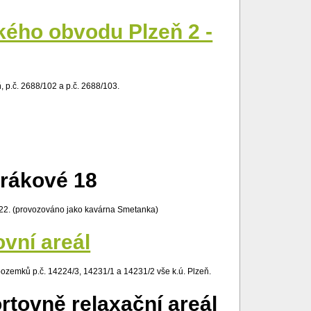
kého obvodu Plzeň 2 -
, p.č. 2688/102 a p.č. 2688/103.
orákové 18
 622. (provozováno jako kavárna Smetanka)
ní areál
 pozemků p.č. 14224/3, 14231/1 a 14231/2 vše k.ú. Plzeň.
ovně relaxační areál