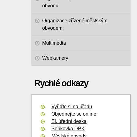
obvodu
Organizace zřízené městským
obvodem
Multimédia
Webkamery
Rychlé odkazy
Vyřiďte si na úřadu
Objednejte se online
El. úřední deska
Šeříkovka DPK
Městské obvody